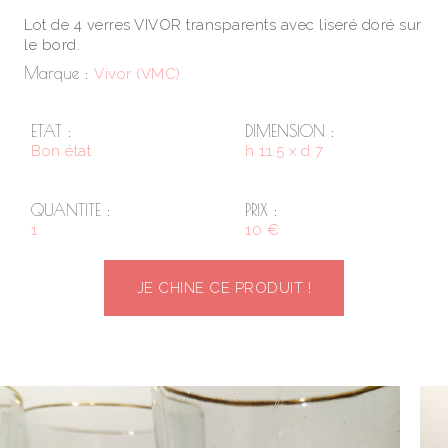
Lot de 4 verres VIVOR transparents avec liseré doré sur
le bord.
Marque :
Vivor (VMC)
ETAT :
DIMENSION :
Bon état
h 11.5 x d 7
QUANTITE :
PRIX :
1
10 €
JE CHINE CE PRODUIT !