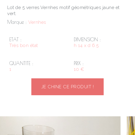
Lot de 5 verres Vernhes motif géométriques jaune et
vert.
Marque :
Vernhes
ETAT :
DIMENSION :
Très bon état
h 14 x d 6.5
QUANTITE :
PRIX :
1
10 €
JE CHINE CE PRODUIT !