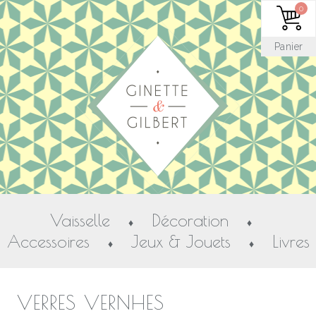
0
Panier
Vaisselle
Décoration
♦
♦
Accessoires
Jeux & Jouets
Livres
♦
♦
VERRES VERNHES