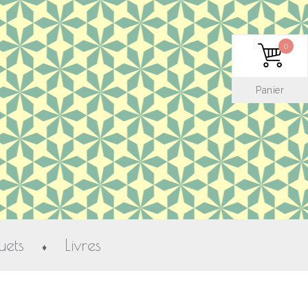
0
Panier
uets
Livres
♦