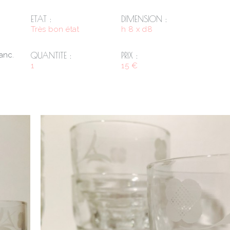
ETAT :
DIMENSION :
Très bon état
h 8 x d8
anc.
QUANTITE :
PRIX :
1
15 €