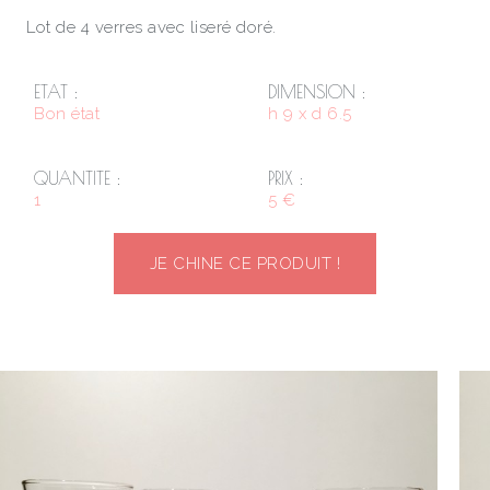
Lot de 4 verres avec liseré doré.
ETAT :
DIMENSION :
Bon état
h 9 x d 6.5
QUANTITE :
PRIX :
1
5 €
JE CHINE CE PRODUIT !