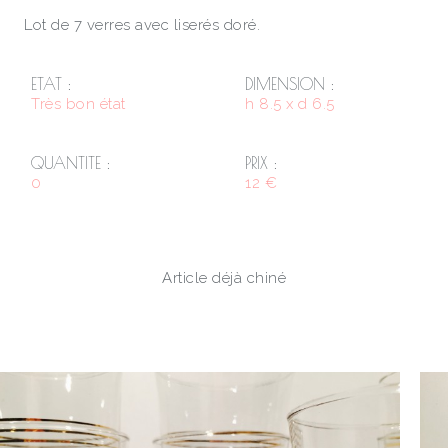
Lot de 7 verres avec liserés doré.
ETAT :
DIMENSION :
Très bon état
h 8.5 x d 6.5
QUANTITE :
PRIX :
0
12 €
Article déjà chiné