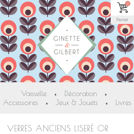
0
Panier
Vaisselle
Décoration
♦
♦
Accessoires
Jeux & Jouets
Livres
♦
♦
VERRES ANCIENS LISERÉ OR