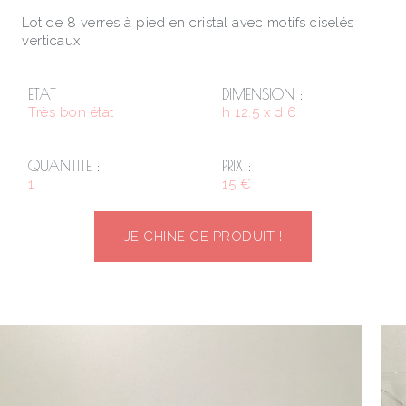
Lot de 8 verres à pied en cristal avec motifs ciselés
verticaux
ETAT :
DIMENSION :
Très bon état
h 12.5 x d 6
QUANTITE :
PRIX :
1
15 €
JE CHINE CE PRODUIT !