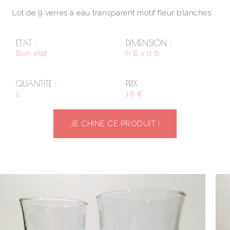
Lot de 9 verres à eau transparent motif fleur blanches.
ETAT :
DIMENSION :
Bon état
h 8 x d 6
QUANTITE :
PRIX :
1
18 €
JE CHINE CE PRODUIT !