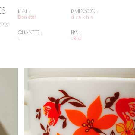
ES
ETAT :
DIMENSION :
Bon état
d 7.5 x h 5
f de
QUANTITE :
PRIX :
1
18 €