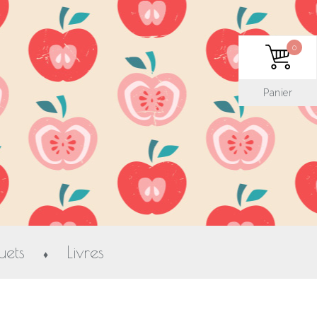
0
Panier
uets
Livres
♦