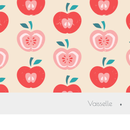
Vaisselle
♦