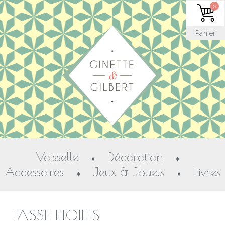
0
Panier
Vaisselle
Décoration
♦
♦
Accessoires
Jeux & Jouets
Livres
♦
♦
TASSE ETOILES