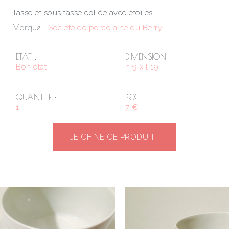
Tasse et sous tasse collée avec étoiles.
Marque :
Société de porcelaine du Berry
ETAT :
DIMENSION :
Bon état
h 9 x l 19
QUANTITE :
PRIX :
1
7 €
JE CHINE CE PRODUIT !