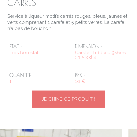
CARRÉS
Service à liqueur motifs carrés rouges, bleus, jaunes et
verts comprenant 1 carafe et 5 petits verres. La carafe
n’a pas de bouchon.
ETAT :
DIMENSION :
Très bon état
Carafe : h 16 x d 9Verre
: h 5 x d 4
QUANTITE :
PRIX :
1
10 €
JE CHINE CE PRODUIT !