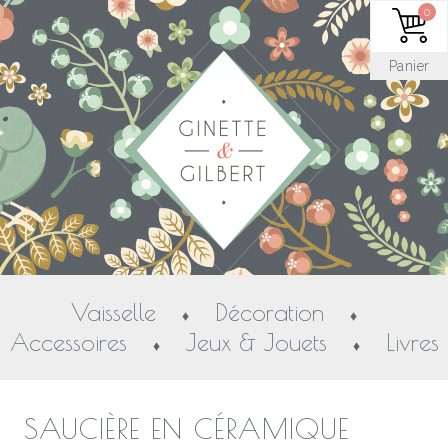
0
Panier
Vaisselle
Décoration
♦
♦
Accessoires
Jeux & Jouets
Livres
♦
♦
SAUCIÈRE EN CÉRAMIQUE