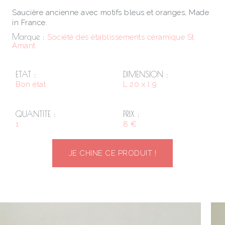
Saucière ancienne avec motifs bleus et oranges, Made
in France.
Marque :
Société des établissements céramique St
Amant
ETAT :
DIMENSION :
Bon état
L 20 x l 9
QUANTITE :
PRIX :
1
8 €
JE CHINE CE PRODUIT !