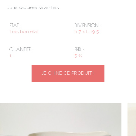
Jolie saucière seventies.
ETAT :
DIMENSION :
Très bon état
h 7 x L 19.5
QUANTITE :
PRIX :
1
5 €
JE CHINE CE PRODUIT !