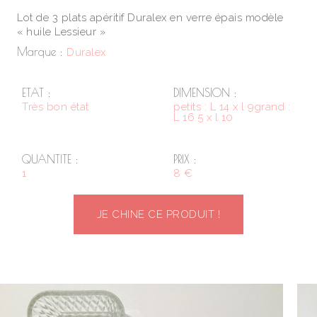
Lot de 3 plats apéritif Duralex en verre épais modèle
« huile Lessieur »
Marque :
Duralex
ETAT :
DIMENSION :
Très bon état
petits : L 14 x l 9grand :
L 16.5 x l 10
QUANTITE :
PRIX :
1
8 €
JE CHINE CE PRODUIT !