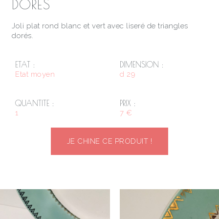
DORÉS
Joli plat rond blanc et vert avec liseré de triangles
dorés.
ETAT :
DIMENSION :
Etat moyen
d 29
QUANTITE :
PRIX :
1
7 €
JE CHINE CE PRODUIT !