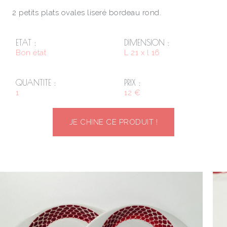
2 petits plats ovales liseré bordeau rond.
ETAT :
DIMENSION :
Bon état
L 21 x l 16
QUANTITE :
PRIX :
1
12 €
JE CHINE CE PRODUIT !