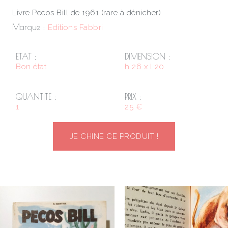
Livre Pecos Bill de 1961 (rare à dénicher)
Marque :
Editions Fabbri
ETAT :
DIMENSION :
Bon état
h 26 x l 20
QUANTITE :
PRIX :
1
25 €
JE CHINE CE PRODUIT !