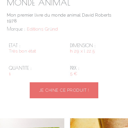
MONDE ANIMAL
Mon premier livre du monde animal David Roberts
1978
Marque :
Editions Gründ
ETAT :
DIMENSION :
Très bon état
h 29 x l 22.5
QUANTITE :
PRIX :
1
5 €
JE CHINE CE PRODUIT !