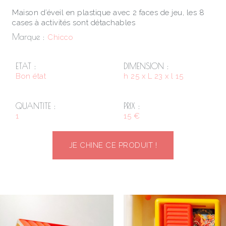
Maison d’éveil en plastique avec 2 faces de jeu, les 8
cases à activités sont détachables
Marque :
Chicco
ETAT :
DIMENSION :
Bon état
h 25 x L 23 x l 15
QUANTITE :
PRIX :
1
15 €
JE CHINE CE PRODUIT !