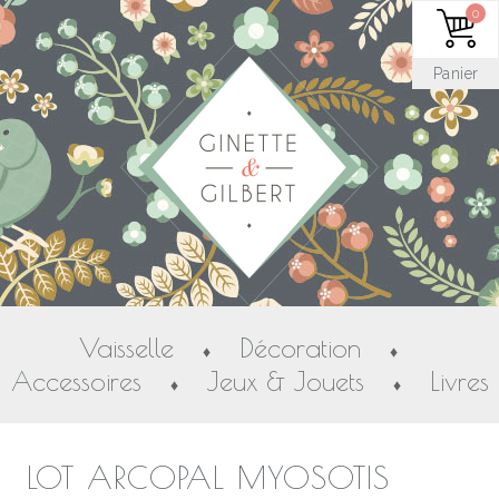
0
Panier
Vaisselle
Décoration
♦
♦
Accessoires
Jeux & Jouets
Livres
♦
♦
LOT ARCOPAL MYOSOTIS