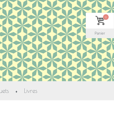
0
Panier
uets
Livres
♦