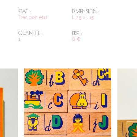
ETAT :
DIMENSION :
Très bon état
L 25 x l 15
QUANTITE :
PRIX :
1
8 €