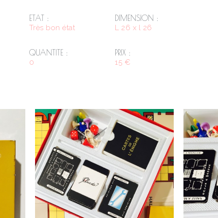
ETAT :
DIMENSION :
Très bon état
L 26 x l 26
QUANTITE :
PRIX :
0
15 €