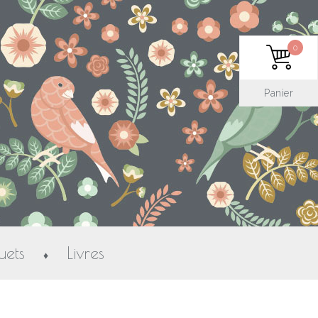
0
Panier
uets
Livres
♦