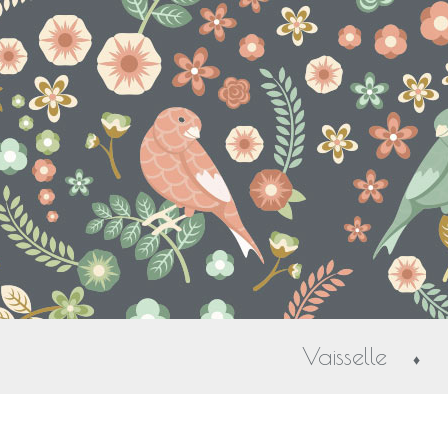
Vaisselle
♦