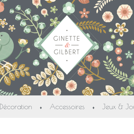
Décoration
Accessoires
Jeux & Jo
♦
♦