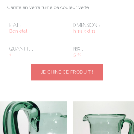
Carafe en verre fumé de couleur verte.
ETAT :
DIMENSION :
Bon état
h 19 x d 11
QUANTITE :
PRIX :
1
5 €
JE CHINE CE PRODUIT !