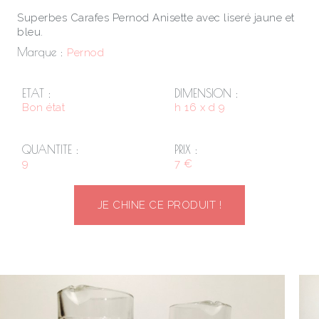
Superbes Carafes Pernod Anisette avec liseré jaune et
bleu.
Marque :
Pernod
ETAT :
DIMENSION :
Bon état
h 16 x d 9
QUANTITE :
PRIX :
9
7 €
JE CHINE CE PRODUIT !