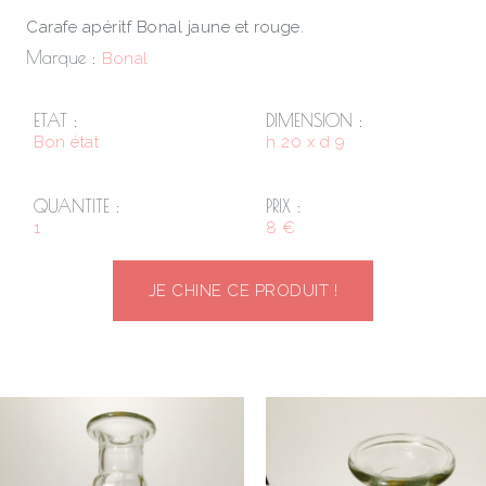
Carafe apéritf Bonal jaune et rouge.
Marque :
Bonal
ETAT :
DIMENSION :
Bon état
h 20 x d 9
QUANTITE :
PRIX :
1
8 €
JE CHINE CE PRODUIT !