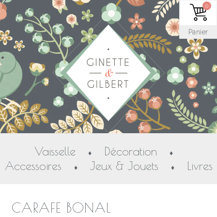
0
Panier
Vaisselle
Décoration
♦
♦
Accessoires
Jeux & Jouets
Livres
♦
♦
CARAFE BONAL