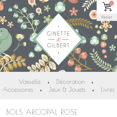
0
Panier
Vaisselle
Décoration
♦
♦
Accessoires
Jeux & Jouets
Livres
♦
♦
BOLS ARCOPAL ROSE