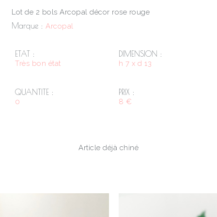
Lot de 2 bols Arcopal décor rose rouge
Marque :
Arcopal
ETAT :
DIMENSION :
Très bon état
h 7 x d 13
QUANTITE :
PRIX :
0
8 €
Article déjà chiné