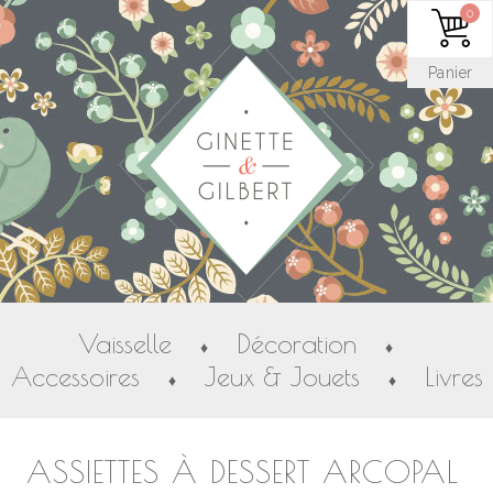
0
Panier
Vaisselle
Décoration
♦
♦
Accessoires
Jeux & Jouets
Livres
♦
♦
ASSIETTES À DESSERT ARCOPAL